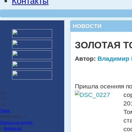
Контакты
НОВОСТИ
ЗОЛОТАЯ ТО
Автор:
Владимир 
Пришла осенняя по
-16
со
-14°
20
-18°
То
Томск
Воскресенье, 12
ст
Прогноз на неделю
со
©
Booked.net