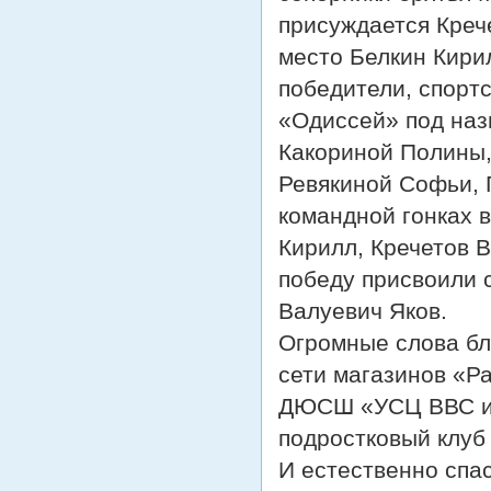
присуждается Креч
место Белкин Кири
победители, спорт
«Одиссей» под наз
Какориной Полины,
Ревякиной Софьи, 
командной гонках в
Кирилл, Кречетов В
победу присвоили 
Валуевич Яков.
Огромные слова бл
сети магазинов «Р
ДЮСШ «УСЦ ВВС им
подростковый клуб
И естественно спа