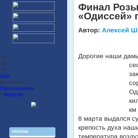
Финал Розы
«Одиссей» 
Автор:
Алексей Ш
Дорогие наши дамы
-16
-14°
се
-18°
за
Томск
со
Воскресенье, 12
Прогноз на неделю
Од
©
Booked.net
ки
км
8 марта выдался с
крепость духа наш
РЕКЛАМА
температура возду