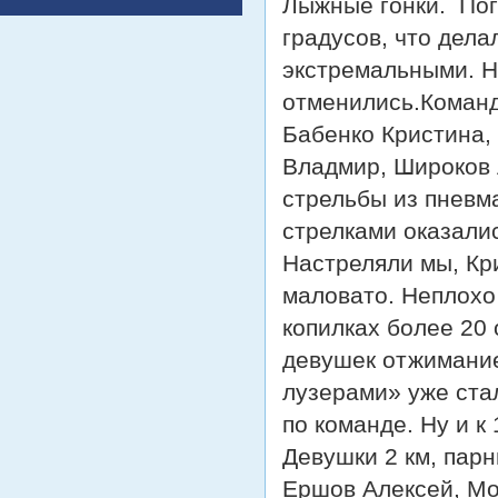
Лыжные гонки. Пог
градусов, что дела
экстремальными. Н
отменились.
Команд
Бабенко Кристина,
Владмир, Широков 
стрельбы из пневм
стрелками оказалис
Настреляли мы, Кри
маловато. Неплохо
копилках более 20
девушек отжимание 
лузерами» уже ста
по команде. Ну и 
Девушки 2 км, парн
Ершов Алексей, Мо