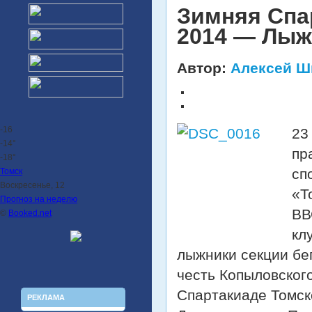
Зимняя Спа
2014 — Лыж
Автор:
Алексей Ш
-16
23
-14°
пр
-18°
сп
Томск
Воскресенье, 12
«Т
Прогноз на неделю
ВВ
©
Booked.net
кл
лыжники секции бе
честь Копыловског
Спартакиаде Томск
РЕКЛАМА