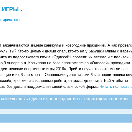
ИГРЫ .
тариев нет
т заканчиваются зимние каникулы и новогодние праздники.
А как провел
кулы вы? Кто-то целыми днями спал, кто-то ел у бабушки блины с варен
бята из подросткового клуба «Одиссей» провели их весело и с пользой!
по 9 января в п. Копылово на базе споркомплекса «Одиссей» проходили
дественские спортивные игры-2016». Прийти поучаствовать могли все
ющие и их было много . Основными участниками были воспитанники кл
ссей», крепкие и закаленные ребята, от мала до велика. Всё чтобы не
ать без дела и поддержания своей физической формы
Читать полность
КАНИКУЛЫ
,
КЛУБ ОДИССЕЯ"
,
НОВОГОДНИЕ ИГРЫ
,
НОВОГОДНИЕ СПОРТИВНЫ