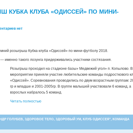
 КУБКА КЛУБА «ОДИССЕЙ» ПО МИНИ-
ентариев нет
Зимний розыгрыш Кубка клуба «Одиссей» по мини-футболу 2018.
 — именно такого лозунга придерживались участники состязания.
Розыгрыш проходил на стадионе базы» Медвежий угол» п. Копылово. В
мероприятии приняли участие любительские команды подросткового к
«Одиссей». Соревнования проводились по двум возрастным группам: 2
гр и младше и 2001-2005гр. В группе малышей участвовали 6 команд, а
взрослых набралось 5 команд.
Читать полностью
НДР ГОЛУБЕВ
,
ЗДОРОВОЕ ТЕЛО
,
ЗДОРОВЫЙ УМ
,
КЛУБ ОДИССЕЯ"
,
КОМАНДА