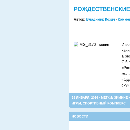
РОЖДЕСТВЕНСКИЕ 
Автор:
Владимир Козич
·
Коммен
И во
кани
а ре
С 5 
«Рож
жела
«Оди
скуч
28 ЯНВАРЯ, 2016 · МЕТКИ:
ЗИМНИЕ 
ИГРЫ
,
СПОРТИВНЫЙ КОМПЛЕКС
НОВОСТИ