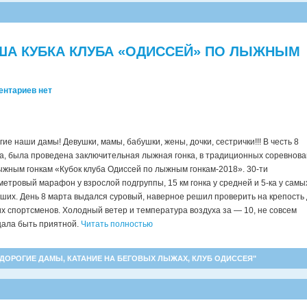
А КУБКА КЛУБА «ОДИССЕЙ» ПО ЛЫЖНЫМ
ентариев нет
гие наши дамы! Девушки, мамы, бабушки, жены, дочки, сестрички!!!
В честь 8
а, была проведена заключительная лыжная гонка, в традиционных соревнов
ыжным гонкам «Кубок клуба Одиссей по лыжным гонкам-2018». 30-ти
метровый марафон у взрослой подгруппы, 15 км гонка у средней и 5-ка у самы
ших. День 8 марта выдался суровый, наверное решил проверить на крепость 
х спортсменов. Холодный ветер и температура воздуха за — 10, не совсем
ала быть приятной.
Читать полностью
ДОРОГИЕ ДАМЫ
,
КАТАНИЕ НА БЕГОВЫХ ЛЫЖАХ
,
КЛУБ ОДИССЕЯ"