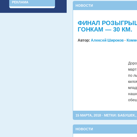
РЕКЛАМА
НОВОСТИ
ФИНАЛ РОЗЫГРЫШ
ГОНКАМ — 30 КМ.
Автор:
Алексей Широков
·
Комм
Доро
март
по л
кило
млад
наши
обещ
15 МАРТА, 2018 · МЕТКИ:
БАБУШЕК
,
НОВОСТИ