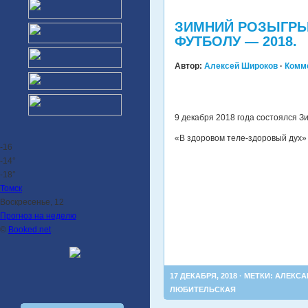
ЗИМНИЙ РОЗЫГРЫШ
ФУТБОЛУ — 2018.
Автор:
Алексей Широков
·
Комм
9 декабря 2018 года состоялся 
«В здоровом теле-здоровый дух»
-16
-14°
-18°
Томск
Воскресенье, 12
Прогноз на неделю
©
Booked.net
17 ДЕКАБРЯ, 2018 · МЕТКИ:
АЛЕКСА
ЛЮБИТЕЛЬСКАЯ