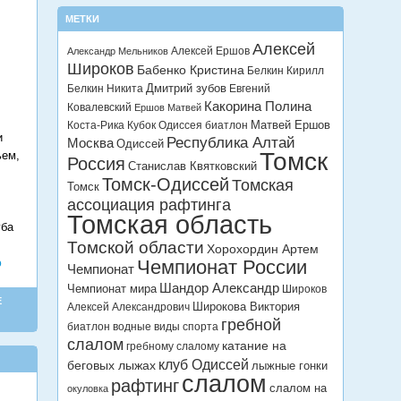
МЕТКИ
Алексей
Алексей Ершов
Александр Мельников
Широков
Бабенко Кристина
Белкин Кирилл
Дмитрий зубов
Белкин Никита
Евгений
Какорина Полина
Ковалевский
Ершов Матвей
Матвей Ершов
Коста-Рика
Кубок Одиссея биатлон
и
Республика Алтай
Москва
Одиссей
Томск
ьем,
Россия
Станислав Квятковский
Томск-Одиссей
Томская
Томск
ассоциация рафтинга
Томская область
уба
Томской области
Хорохордин Артем
Чемпионат России
ю
Чемпионат
Шандор Александр
Чемпионат мира
Широков
Е
Широкова Виктория
Алексей Александрович
гребной
биатлон
водные виды спорта
слалом
катание на
гребному слалому
клуб Одиссей
беговых лыжах
лыжные гонки
слалом
рафтинг
слалом на
окуловка