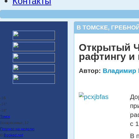
Контакты
В ТОМСКЕ
,
ГРЕБНОЙ
Открытый Ч
рафтингу и 
Автор:
Владимир 
До
-16
-14°
пр
-18°
ра
Томск
с 
Воскресенье, 12
Прогноз на неделю
В 
©
Booked.net