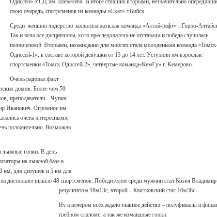
Одиссей» УСЦ им. Шевелева. В итоге ставших вторыми, незначительно опередивши
свою очередь, спотрсменов из команды «Скат» г.Бийск.
Среди женщин лидерство захватила женская команда «Алтай-рафт» г.Горно-Алтайс
Так и вела все дисциплины, хотя преследователи не отставали и победа случилась
полноценной. Вторыми, неожиданно для многих стала молоденькая команда «Томск
Одиссей-1», в составе которой девушки от 13 до 14 лет. Уступили им взрослые
спортсменки «Томск-Одиссей-2», четвертые команда«КемГу» г. Кемерово.
Очень радовал факт
етских домов. Более чем 50
мов, преподаватели – Чупин
ир Иванович. Огромное им
казались очень интересными,
чень положительно. Возможно
и лыжные гонки. В день
изаторы на лыжной базе в
3 км, для девушек и 5 км для
ь на дистанцию вышло 48 спортсменов. Победителем среди мужчин стал Козич Владимир
результатом 16м13с, второй – Квятковский стас 16м38с.
Ну а вечером всех ждало главное действо – полуфиналы и фина
гребном слаломе, а так же командные гонки.