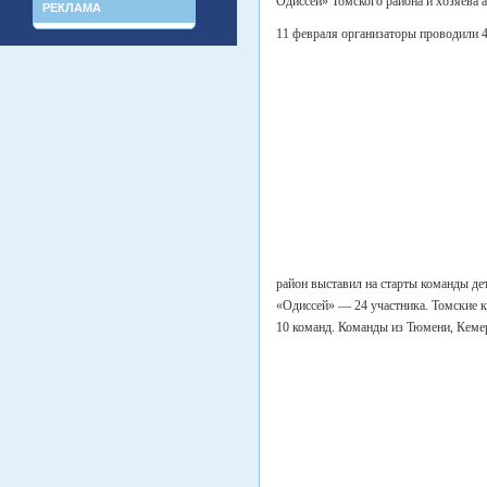
Одиссей» Томского района и хозяева 
РЕКЛАМА
11 февраля организаторы проводили 4
район выставил на старты команды де
«Одиссей» — 24 участника. Томские
10 команд. Команды из Тюмени, Кемер