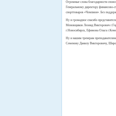
Огромные слова благодарности спонс
Генеральному директору финансово-с
спорттоваров «Чемпион». Без поддерж
Ну и громадное спасибо представител
Меновщиков Леонид Викторович г.Горн
г.Новосибирск, Ефимова Ольга г.Кем
Ну и нашим тренерам преподавателя
Семенову Данилу Викторовичу, Широ