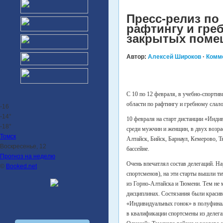
Пресс-релиз по 
рафтингу и гре
закрытых поме
Автор:
Алексей Широков
·
Комм
С 10 по 12 февраля, в учебно-спорти
области по рафтингу и гребному слал
-16
-14°
10 февраля на старт дистанции «Индив
-18°
среди мужчин и женщин, в двух возра
Томск
Алтайск, Бийск, Барнаул, Кемерово, 
Воскресенье, 12
бассейне.
Прогноз на неделю
Очень впечатлял состав делегаций. Н
©
Booked.net
спортсменов), на эти старты вышли т
из Горно-Алтайска и Тюмени. Тем не м
дисциплинах. Состязания были краси
«Индивидуальных гонок» в полуфина
в квалификации спортсмены из делега