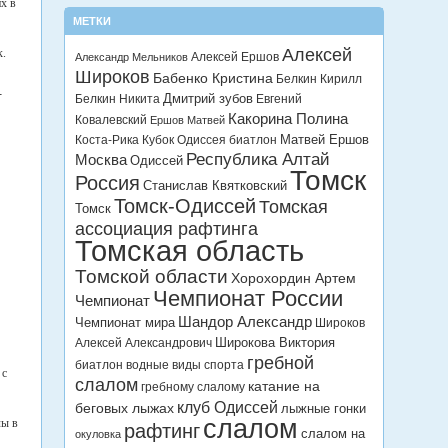
х в
МЕТКИ
Алексей
к.
Алексей Ершов
Александр Мельников
Широков
Бабенко Кристина
Белкин Кирилл
-
Дмитрий зубов
Белкин Никита
Евгений
Какорина Полина
Ковалевский
Ершов Матвей
Матвей Ершов
Коста-Рика
Кубок Одиссея биатлон
Республика Алтай
Москва
Одиссей
Томск
Россия
Станислав Квятковский
Томск-Одиссей
Томская
Томск
ассоциация рафтинга
Томская область
Томской области
Хорохордин Артем
Чемпионат России
Чемпионат
Шандор Александр
Чемпионат мира
Широков
Широкова Виктория
Алексей Александрович
гребной
биатлон
водные виды спорта
 с
слалом
катание на
гребному слалому
клуб Одиссей
беговых лыжах
лыжные гонки
слалом
лы в
рафтинг
слалом на
окуловка