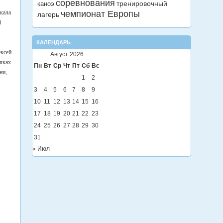
соревнования
тренировочный
каноэ
чемпионат Европы
акала
лагерь
й
КАЛЕНДАРЬ
ексей
Август 2026
аяках
Пн
Вт
Ср
Чт
Пт
Сб
Вс
ни,
1
2
3
4
5
6
7
8
9
10
11
12
13
14
15
16
17
18
19
20
21
22
23
24
25
26
27
28
29
30
31
« Июл