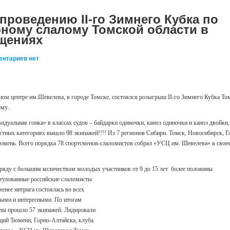
проведению II-го Зимнего Кубка по
бному слалому Томской области в
щениях
ентариев нет
вном центре им.Шевелева, в городе Томске, состоялся розыгрыш II-го Зимнего Кубка То
ому.
.
идуальная гонка» в классах судов – байдарки одиночки, каноэ одиночки и каноэ двойки,
стных категориях вышло 98 экипажей!!!! Из 7 регионов Сибири. Томск, Новосибирск, Г
Тюмень. Всего порядка 78 спортсменов-слаломистов собрал «УСЦ им. Шевелева» в свое
аряду с большим количеством молодых участников от 9 до 15 лет более половины
итулованные российские
слаломисты
енее интрига состоялась во всех
выми и интересными. По итогам
лы прошло 57 экипажей. Лидировали
ций Тюмени, Горно-Алтайска, клуба