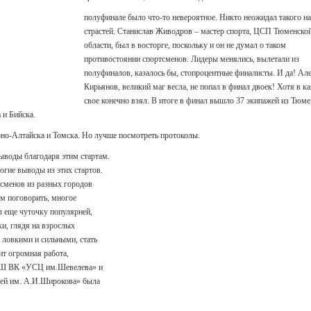
полуфинале было что-то невероятное. Никто неожидал такого н
страстей. Станислав Живодров – мастер спорта, ЦСП Тюменско
области, был в восторге, поскольку и он не думал о таком
противостоянии спортсменов. Лидеры менялись, вылетали из
полуфиналов, казалось бы, стопроцентные финалисты. И да! Ал
Кирьянов, великий маг весла, не попал в финал двоек! Хотя в к
свое конечно взял. В итоге в финал вышло 37 экипажей из Тюме
 и Бийска.
рно-Алтайска и Томска. Но лучше посмотреть протоколы.
ыводы благодаря этим стартам.
огие выводы из этих стартов.
сменов из разных городов
м поговорить, многое
 еще чуточку популярней,
ки, глядя на взрослых
 ловкими и сильными, стать
ит огромная работа,
СШ ВК «УСЦ им.Шевелева» и
ей им. А.И.Широкова» была