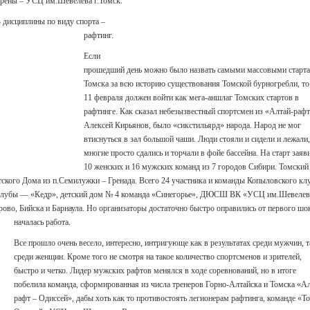
арены – УСЦ им.Шевелева г.Томск.
 дисциплины по виду спорта –
рафтинг.
Если
прошедший день можно было назвать самыми массовыми старт
Томска за всю историю существования Томской бурногребли, то
11 февраля должен войти как мега-аншлаг Томских стартов в
рафтинге. Как сказал небезызвестный спортсмен из «Алтай-раф
Алексей Кирьянов, было «сикстильярд» народа. Народ не мог
втиснуться в зал большой чаши. Люди стояли и сидели и лежали,
многие просто сдались и торчали в фойе бассейна. На старт заяв
10 женских и 16 мужских команд из 7 городов Сибири. Томский
тского Дома из п.Семилужки – Гренада. Всего 24 участника и команды Копыловского кл
 клубы — «Кедр», детский дом № 4 команда «Синегорье», ДЮСШ ВК «УСЦ им.Шевеле
ово, Бийска и Барнаула. Но организаторы достаточно быстро оправились от первого шо
началась работа.
Все прошло очень весело, интересно, интригующе как в результатах среди мужчин, т
среди женщин. Кроме того не смотря на такое количество спортсменов и зрителей,
быстро и четко. Лидер мужских рафтов менялся в ходе соревнований, но в итоге
побелила команда, сформированная из числа тренеров Горно-Алтайска и Томска «А
рафт – Одиссей», дабы хоть как то противостоять легионерам рафтинга, команде «Т