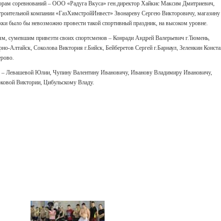
орам соревнований – ООО «Радуга Вкуса» ген.директор Хайкис Максим Дмитриевич,
троительной компании «ГазХимстройИнвест» Звонареву Сергею Викторовичу, магазину
ки было бы невозможно провести такой спортивный праздник, на высоком уровне.
ям, сумевшим привезти своих спортсменов – Конради Андрей Валерьевич г.Тюмень,
о-Алтайск, Соколова Виктория г.Бийск, Бейберетов Сергей г.Барнаул, Зеленкин Конст
ерово.
м – Левашевой Юлии, Чупину Валентину Ивановичу, Иванову Владимиру Ивановичу,
ковой Виктории, Цибульскому Владу.