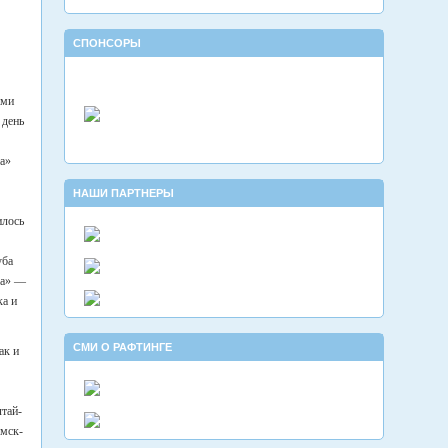
СПОНСОРЫ
ами
 день
та»
НАШИ ПАРТНЕРЫ
илось
уба
ва» —
ка и
СМИ О РАФТИНГЕ
ак и
лтай-
омск-