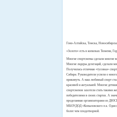
Гоно-Алтайска, Томска, Новосибирска
«Золото» есть в копилках Тюмени, Го
Многие спортсмены сделали многие в
Многие лидеры делегаций, сделали мн
Получилась отличная «тусовка» спорт
Сибири. Руководители успели о много
прикинуть. А наш любимый спорт стал
красивей и актуальней. Многие детиш
спортсменов захотели стать такими же
победителями в своих стартах. А знач
проделанная организаторами из ДЮ
МБОУДОД «Копыловского п.к. Одисс
более чем плодотворной.