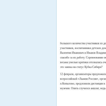
большого количества участников из д
участников, воспитанники детских до
Валентин Иванович и Иванов Владим
спасибо за их работу. Соревнования о
весьма умелые критики отозвались о
это заявка на статус Кубка Сибири?
12 февраля, организаторы предложил
всероссийской «Лыжни России», орган
п.Копылово, предложили дистанции в 
мужчин. Опять случился аншлаг, вед