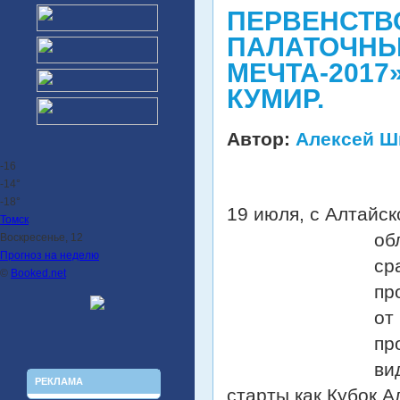
ПЕРВЕНСТВО
ПАЛАТОЧНЫ
МЕЧТА-2017
КУМИР.
Автор:
Алексей Ш
-16
-14°
-18°
19 июля, с Алтайс
Томск
об
Воскресенье, 12
Прогноз на неделю
ср
©
Booked.net
пр
от
пр
ви
РЕКЛАМА
старты как Кубок А