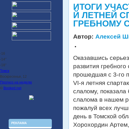
ИТОГИ УЧАС
Й ЛЕТНЕЙ 
ГРЕБНОМУ С
Автор:
Алексей Ш
-16
Оказавшись серьез
-14°
развития гребного 
-18°
Томск
прошедшая с 3-го п
Воскресенье, 12
VI-я летняя спарта
Прогноз на неделю
©
Booked.net
слалому, показала 
слалома в нашем р
пожалуй всех лучш
день в Томской обл
РЕКЛАМА
Хорохордин Артем,