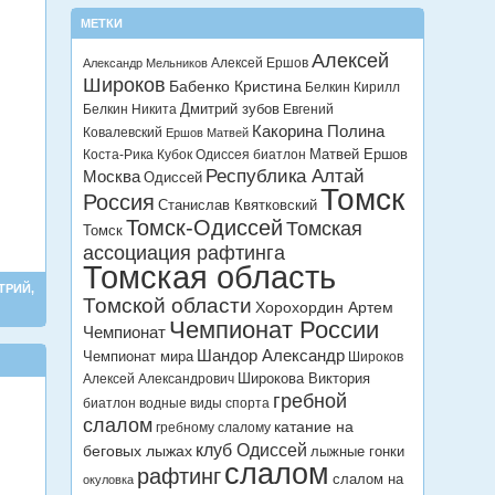
МЕТКИ
Алексей
Алексей Ершов
Александр Мельников
Широков
Бабенко Кристина
Белкин Кирилл
Дмитрий зубов
Белкин Никита
Евгений
Какорина Полина
Ковалевский
Ершов Матвей
Матвей Ершов
Коста-Рика
Кубок Одиссея биатлон
Республика Алтай
Москва
Одиссей
Томск
Россия
Станислав Квятковский
Томск-Одиссей
Томская
Томск
ассоциация рафтинга
Томская область
ТРИЙ
,
Томской области
Хорохордин Артем
Чемпионат России
Чемпионат
Шандор Александр
Чемпионат мира
Широков
Широкова Виктория
Алексей Александрович
гребной
биатлон
водные виды спорта
слалом
катание на
гребному слалому
клуб Одиссей
беговых лыжах
лыжные гонки
слалом
рафтинг
слалом на
окуловка