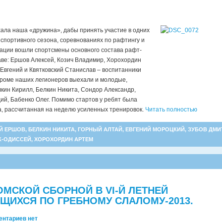
ала наша «дружина», дабы принять участие в одних
 спортивного сезона, соревнованиях по рафтингу и
гации вошли спортсмены основного состава рафт-
аве: Ершов Алексей, Козич Владимир, Хорохордин
Евгений и Квятковский Станислав – воспитанники
оме наших легионеров выехали и молодые,
кин Кирилл, Белкин Никита, Сондор Александр,
ий, Бабенко Олег. Помимо стартов у ребят была
, рассчитанная на неделю усиленных тренировок.
Читать полностью
Й ЕРШОВ
,
БЕЛКИН НИКИТА
,
ГОРНЫЙ АЛТАЙ
,
ЕВГЕНИЙ МОРОЦКИЙ
,
ЗУБОВ ДМИ
К-ОДИССЕЙ
,
ХОРОХОРДИН АРТЕМ
ОМСКОЙ СБОРНОЙ В VI-Й ЛЕТНЕЙ
ЩИХСЯ ПО ГРЕБНОМУ СЛАЛОМУ-2013.
ентариев нет