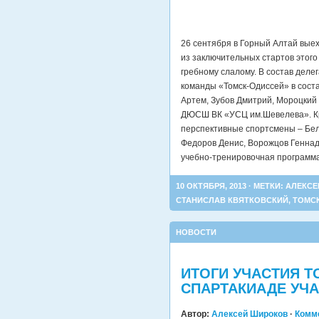
26 сентября в Горный
Алтай выех
из заключительных стартов этого
гребному слалому. В состав деле
команды «Томск-Одиссей» в сост
Артем, Зубов Дмитрий, Мороцкий 
ДЮСШ ВК «УСЦ им.Шевелева». Кр
перспективные спортсмены – Бел
Федоров Денис, Ворожцов Геннад
учебно-тренировочная программа
10 ОКТЯБРЯ, 2013 · МЕТКИ:
АЛЕКСЕ
СТАНИСЛАВ КВЯТКОВСКИЙ
,
ТОМС
НОВОСТИ
ИТОГИ УЧАСТИЯ Т
СПАРТАКИАДЕ УЧА
Автор:
Алексей Широков
·
Комм