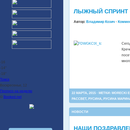
ЛЫЖНЫЙ СПРИНТ С
Автор:
Владимир Козич
·
Коммен
Сего
Креч
посе
мног
-16
-14°
-18°
Томск
Воскресенье, 12
Прогноз на неделю
22 МАРТА, 2015 · МЕТКИ:
MORECKI 
©
Booked.net
РАССВЕТ
,
РУСИНА
,
РУСИНА МАРИН
НОВОСТИ
НАШИ ПОЗДРАВЛЕ