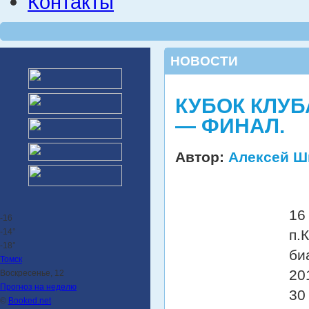
Контакты
НОВОСТИ
КУБОК КЛУБ
— ФИНАЛ.
Автор:
Алексей Ш
16
-16
-14°
п.
-18°
би
Томск
20
Воскресенье, 12
Прогноз на неделю
30
©
Booked.net