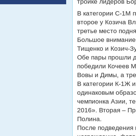
тройке лидеров Б
В категории С-1М 
второе у Козича В
третье место под
Большое внимание 
Тищенко и Козич-З
Обе пары прошли д
победили Кочеев М
Вовы и Димы, а тре
В категории К-1Ж 
одинаковым образо
чемпионка Азии, т
2016». Вторая – Пр
Полина.
После подведения 