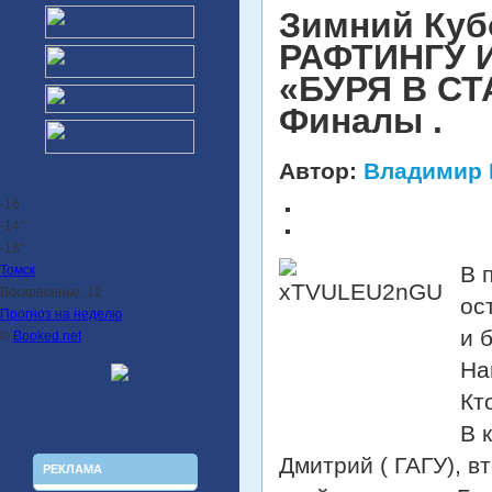
Зимний Ку
РАФТИНГУ 
«БУРЯ В СТ
Финалы .
Автор:
Владимир 
-16
-14°
-18°
В 
Томск
Воскресенье, 12
ос
Прогноз на неделю
и 
©
Booked.net
На
Кт
В 
Дмитрий ( ГАГУ), в
РЕКЛАМА