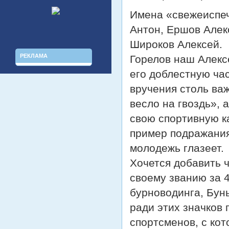
Имена «свежеиспеч
Антон, Ершов Алекс
Широков Алексей.
РЕКЛАМА
Горелов наш Алекс
его доблестную ча
вручения столь важ
весло на гвоздь», 
свою спортивную к
пример подражания.
молодежь глазеет.
Хочется добавить 
своему званию за 4
бурноводинга, Бун
ради этих значков
спортсменов, с ко