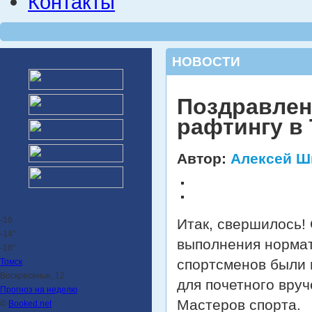
Контакты
НОВОСТИ
Поздравлен
рафтингу в 
Автор:
Алексей Ш
-16
Итак, свершилось!
-14°
выполнения нормат
-18°
спортсменов были 
Томск
Воскресенье, 12
для почетного вруч
Прогноз на неделю
Мастеров спорта.
©
Booked.net